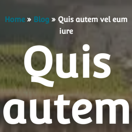
Home
»
Blog
»
Quis autem vel eum
iure
Quis
autem