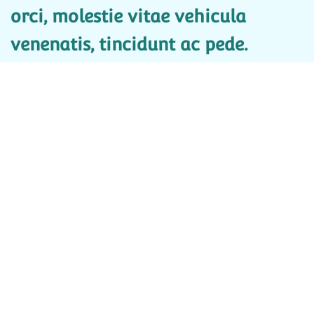
orci, molestie vitae vehicula
venenatis, tincidunt ac pede.
Pellentesque habitant morbi
tristique senectus et netus et
malesuada fames ac turpis
egestas. Aliquam erat volutpat.
Aenean placerat. Fusce
consectetuer risus a nunc. Etiam
quis quam. Morbi scelerisque
luctus velit. Integer vulputate sem
a nibh rutrum consequat. Nulla