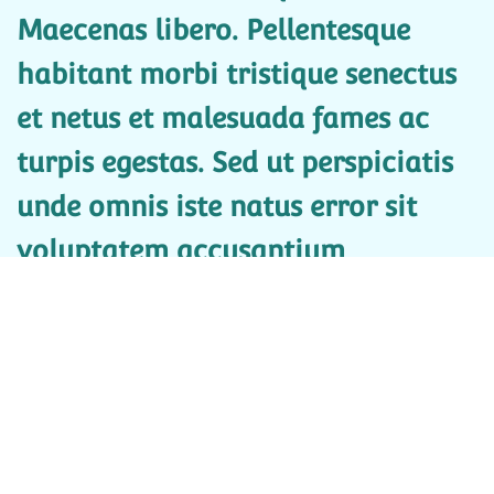
Maecenas libero. Pellentesque
habitant morbi tristique senectus
et netus et malesuada fames ac
turpis egestas. Sed ut perspiciatis
unde omnis iste natus error sit
voluptatem accusantium
doloremque laudantium, totam
rem aperiam, eaque ipsa quae ab
illo inventore veritatis et quasi
architecto beatae vitae dicta sunt
explicabo. Integer tempor. Sed elit