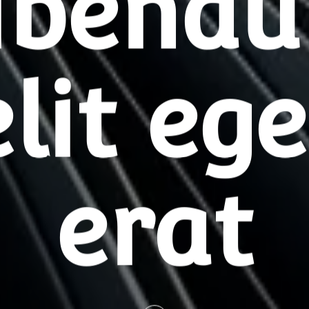
ibend
elit ege
erat