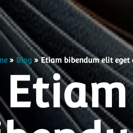
me
»
Blog
»
Etiam bibendum elit eget 
Etiam